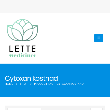
Cytoxan kostnad
HOME
SHOP
PRODUCT TAG -
CYTOXAN KOSTNAD