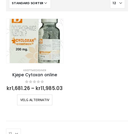
KREFTMEDISINER
Kjøpe Cytoxan online
Prisområde:
kr
1,681.26
–
kr
11,985.03
0
out of 5
kr1,681.26
til
Dette
VELG ALTERNATIV
kr11,985.03
produktet
har
flere
varianter.
Alternativene