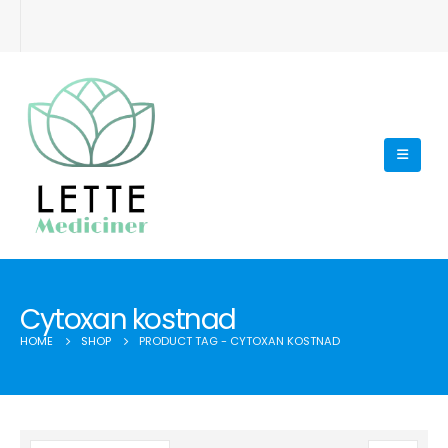
Cytoxan kostnad
HOME
SHOP
PRODUCT TAG -
CYTOXAN KOSTNAD