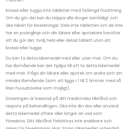
munnen.
Krossa eller tugga inte tabletter med förlängd frisättning.
Om du gör det kan du släppa alla droger samtidigt och
öka risken för biverkningar. Dela inte tabletten om de inte
har en poänglinje och din läkare eller apotekare berättar
att du gör det. Svälj hela eller delad tablett utan att
krossa eller tugga.
Du kan ta detta läkemedel med eller utan mat. Om du
har illamående kan det hjälpa till att ta detta läkemedel
med mat. Fråga din läkare eller apotek om andra sätt att
minska illamående (som att ligga i 1 till 2 timmar med så
liten huvudrörelse som möjligt).
Doseringen är baserad på ditt medicinska tillstånd och
respons på behandlingen. Öka inte din dos eller använd
detta läkemedel oftare eller längre än vad som
föreskrivs. Ditt tillstånd förbättras inte snabbare och
risken för biverkningar ökar. Stopp läkemedlet ordentligt