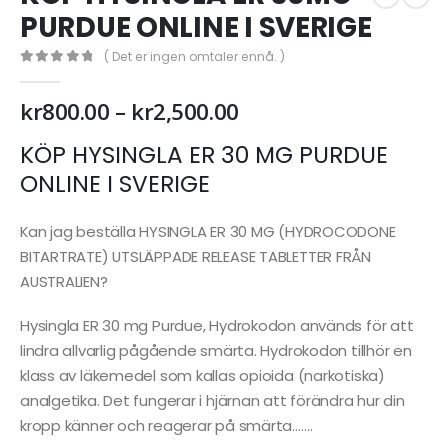
PURDUE ONLINE I SVERIGE
( Det er ingen omtaler ennå. )
0
out of 5
Prisområde:
kr
800.00
–
kr
2,500.00
kr800.00
til
KÖP HYSINGLA ER 30 MG PURDUE
kr2,500.00
ONLINE I SVERIGE
Kan jag beställa HYSINGLA ER 30 MG (HYDROCODONE
BITARTRATE) UTSLÄPPADE RELEASE TABLETTER FRÅN
AUSTRALIEN?
Hysingla ER 30 mg Purdue, Hydrokodon används för att
lindra allvarlig pågående smärta. Hydrokodon tillhör en
klass av läkemedel som kallas opioida (narkotiska)
analgetika. Det fungerar i hjärnan att förändra hur din
kropp känner och reagerar på smärta…….