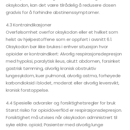
oksykodon, kan det være tilrådelig å redusere dosen
gradvis for å forhindre abstinenssymptomer.
4.3 Kontraindikasjoner
Overfølsomhet overfor oksykodon eller et hvilket som
helst av hjelpestoffene som er oppført i avsnitt 6.1.
Oksykodon bør ikke brukes i enhver situasjon hvor
opioider er kontraindikert: Alvorlig respirasjonsdepresjon
med hypoksi, paralytisk ileus, akutt abdomen, forsinket
gastrisk tømming, alvorlig kronisk obstruktiv
lungesykdom, kuer pulmonal, alvorlig astma, forhøyede
karbondioksid i blodet, moderat eller alvorlig leversvikt,
kronisk forstoppelse.
4.4 Spesielle advarsler og forsiktighetsregler for bruk
Størst risiko for opioidöverflöd er respirasjonsdepresjon.
Forsiktighet må utvises når oksykodon administrert til
syke eldre. opioid; Pasienter med alvorlig lunge