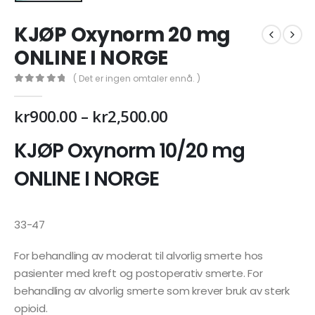
KJØP Oxynorm 20 mg
ONLINE I NORGE
( Det er ingen omtaler ennå. )
0
out of 5
Prisområde:
kr
900.00
–
kr
2,500.00
kr900.00
til
KJØP Oxynorm 10/20 mg
kr2,500.00
ONLINE I NORGE
33-47
For behandling av moderat til alvorlig smerte hos
pasienter med kreft og postoperativ smerte. For
behandling av alvorlig smerte som krever bruk av sterk
opioid.