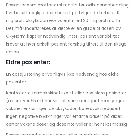
Pasienter som mottar oral morfin før oxikodonbehandling
bør ha sitt daglige dose basert på følgende forhold: 10
mg oralt oksykodon ekvivalent med 20 mg oral morfin.
Det må understrekes at dette er en guide til dosen av
OxyNorm kapsler nødvendig. Inter-pasient variabilitet
krever at hver enkelt pasient forsiktig titrert til den riktige
dosen.
Eldre pasienter:
En dosejustering er vanligvis ikke nødvendig hos eldre
pasienter.
Kontrollerte farmakokinetiske studier hos eldre pasienter
(alder over 65 år) har vist at, sammenlignet med yngre
voksne, er klaringen av oksykodon bare svakt redusert.
Ingen negative bivirkninger var erfarne basert på alder,
derfor voksne doser og doseintervaller er hensiktsmessig.