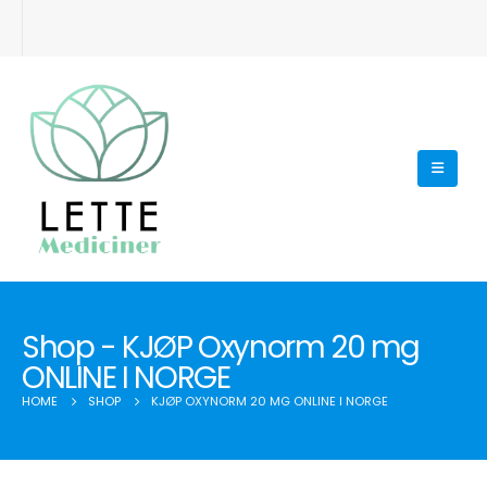
Shop - KJØP Oxynorm 20 mg
ONLINE I NORGE
HOME
SHOP
KJØP OXYNORM 20 MG ONLINE I NORGE