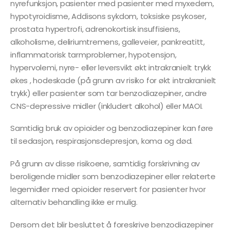
nyrefunksjon, pasienter med pasienter med myxedem,
hypotyroidisme, Addisons sykdom, toksiske psykoser,
prostata hypertrofi, adrenokortisk insuffisiens,
alkoholisme, deliriumtremens, galleveier, pankreatitt,
inflammatorisk tarmproblemer, hypotensjon,
hypervolemi, nyre- eller leversvikt økt intrakranielt trykk
økes , hodeskade (på grunn av risiko for økt intrakranielt
trykk) eller pasienter som tar benzodiazepiner, andre
CNS-depressive midler (inkludert alkohol) eller MAOI.
Samtidig bruk av opioider og benzodiazepiner kan føre
til sedasjon, respirasjonsdepresjon, koma og død.
På grunn av disse risikoene, samtidig forskrivning av
beroligende midler som benzodiazepiner eller relaterte
legemidler med opioider reservert for pasienter hvor
alternativ behandling ikke er mulig.
Dersom det blir besluttet å foreskrive benzodiazepiner