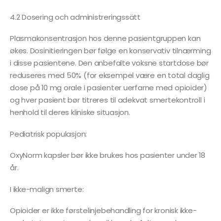
4.2 Dosering och administreringssätt
Plasmakonsentrasjon hos denne pasientgruppen kan
økes. Dosinitieringen bør følge en konservativ tilnærming
i disse pasientene. Den anbefalte voksne startdose bør
reduseres med 50% (for eksempel være en total daglig
dose på 10 mg orale i pasienter uerfarne med opioider)
og hver pasient bør titreres til adekvat smertekontroll i
henhold til deres kliniske situasjon.
Pediatrisk populasjon:
OxyNorm kapsler bør ikke brukes hos pasienter under 18
år.
I ikke-malign smerte:
Opioider er ikke førstelinjebehandling for kronisk ikke-