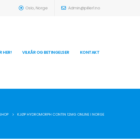
Oslo, Norge
Admin@piller1.no
R HER!
VILKÅR OG BETINGELSER
KONTAKT
SHOP
KJØP HYDROMORPH CONTIN 12MG ONLINE I NORGE