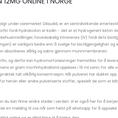
12MG ONLINE I NORGE
olgt under varemerket Dilaudid, er en sentralvirkende smertest
fin fordi hydrokodon er kodin – det er et hydrogenert keton der
ykehusinnstillinger, hovedsakelig intravenøs (IV) fordi dets biotilg
ngen) er vanligvis bedre enn å svelge for biotilgjengelighet og e
 så den absorberes dårlig og sakte gjennom munnmembranen.
in, og derfor kan hydromorfonløsninger fremstilles for å levere
, mens et gram morfinhydroklorid oppløses i 16 ml vann; For alle v
praktisk talt vilkårlig konsentrasjon. Når pulveret har dukket op
for heroin eller andre pulveriserte stoffer, spesielt de som er blit
du kan finne andre steder i verden. Vi er også her for å betjene 
de en melding til oss når som helst på whatsapp for å oppsøke
tid online og er alltid klare til å hjelpe deg