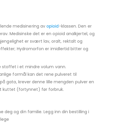
illende medisinering av
opioid
-klassen. Den er
av. Medisinske det er en opioid analkjertel, og
jengelighet er svært lav, oralt, rektalt og
ffekter; Hydromorfon er imidlertid bitter og
 stoffet i et mindre volum vann.
anlige formål kan det rene pulveret til
p på gata, krever denne lille mengden pulver en
t kuttet (fortynnet) før forbruk.
deg og din familie. Legg inn din bestilling i
 lege