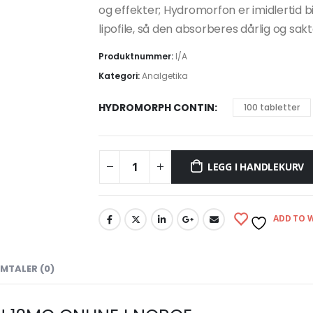
og effekter; Hydromorfon er imidlertid bi
lipofile, så den absorberes dårlig og
Produktnummer:
I/A
Kategori:
Analgetika
HYDROMORPH CONTIN
100 tabletter
LEGG I HANDLEKURV
ADD TO W
MTALER (0)