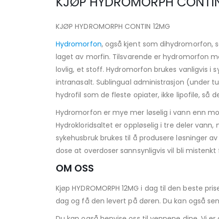
KJØP HYDROMORPH CONTIN 
KJØP HYDROMORPH CONTIN 12MG
Hydromorfon
, også kjent som dihydromorfon, s
laget av morfin. Tilsvarende er hydromorfon mor
lovlig, et stoff. Hydromorfon brukes vanligvis i s
intranasalt. Sublingual administrasjon (under tu
hydrofil som de fleste opiater, ikke lipofile,
Hydromorfon er mye mer løselig i vann enn morf
Hydrokloridsaltet er oppløselig i tre deler vann
sykehusbruk brukes til å produsere løsninger av 
dose at overdoser sannsynligvis vil bli mistenkt 
OM OSS
Kjøp HYDROMORPH 12MG i dag til den beste prisen 
dag og få den levert på døren. Du kan også sen
Du kan også henvise oss til vennene dine. Vi er all