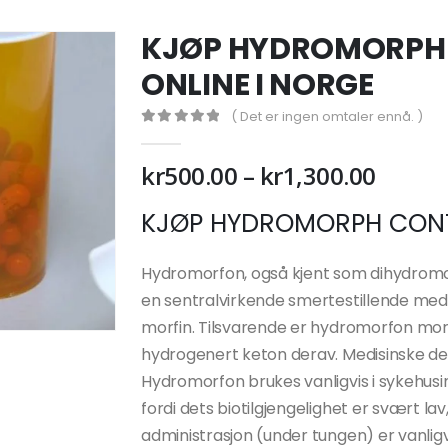
KJØP HYDROMORPH 
ONLINE I NORGE
( Det er ingen omtaler ennå. )
0
out of 5
Prisom
kr
500.00
–
kr
1,300.00
kr500.
KJØP HYDROMORPH CONTI
til
kr1,30
Hydromorfon, også kjent som dihydromor
en sentralvirkende smertestillende medi
morfin. Tilsvarende er hydromorfon morf
hydrogenert keton derav. Medisinske det er
Hydromorfon brukes vanligvis i sykehusin
fordi dets biotilgjengelighet er svært lav,
administrasjon (under tungen) er vanligv