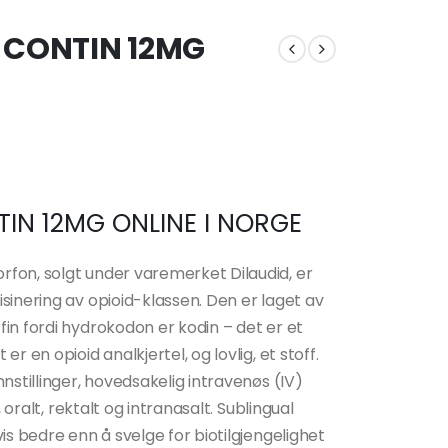
CONTIN 12MG
råde:
00
N 12MG ONLINE I NORGE
0.00
fon, solgt under varemerket Dilaudid, er
sinering av opioid-klassen. Den er laget av
in fordi hydrokodon er kodin – det er et
 en opioid analkjertel, og lovlig, et stoff.
nstillinger, hovedsakelig intravenøs (IV)
 oralt, rektalt og intranasalt. Sublingual
is bedre enn å svelge for biotilgjengelighet