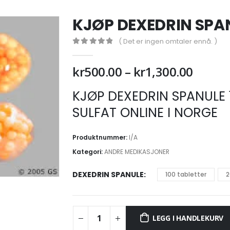
KJØP DEXEDRIN SPAN
( Det er ingen omtaler ennå. )
0
out of 5
Prisom
kr
500.00
–
kr
1,300.00
kr500.
KJØP DEXEDRIN SPANULE
til
kr1,30
SULFAT ONLINE I NORGE
Produktnummer:
I/A
Kategori:
ANDRE MEDIKASJONER
DEXEDRIN SPANULE
100 tabletter
2
LEGG I HANDLEKURV