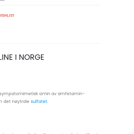
ISHLIST
INE I NORGE
en sympatomimetisk amin av amfetamin-
om det nøytrale
sulfatet
.