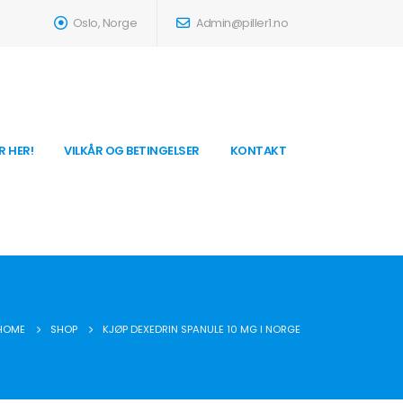
Oslo, Norge
Admin@piller1.no
R HER!
VILKÅR OG BETINGELSER
KONTAKT
HOME
SHOP
KJØP DEXEDRIN SPANULE 10 MG I NORGE