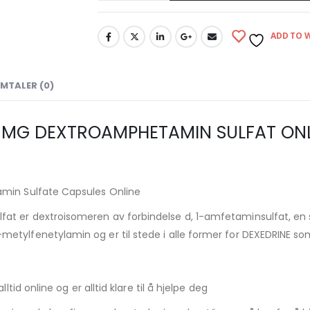
ADD TO W
MTALER (0)
0 MG DEXTROAMPHETAMIN SULFAT ONL
amin Sulfate Capsules Online
fat er dextroisomeren av forbindelse d, 1-amfetaminsulfat, 
etylfenetylamin og er til stede i alle former for DEXEDRINE s
tid online og er alltid klare til å hjelpe deg