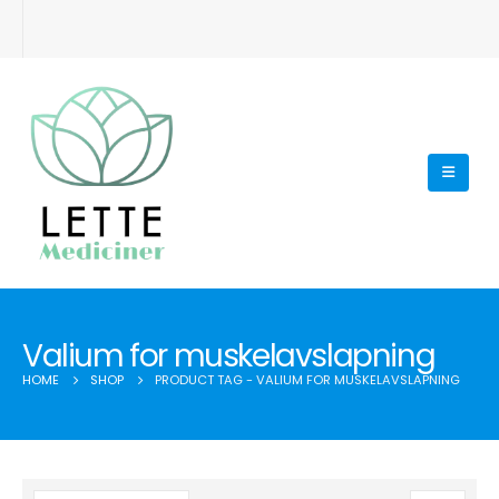
Valium for muskelavslapning
HOME
SHOP
PRODUCT TAG -
VALIUM FOR MUSKELAVSLAPNING