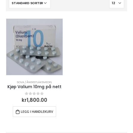
SOVA / ÅNGESTLÄKEMEDEL
Kjøp Valium 10mg på nett
kr
1,800.00
0
out of 5
LEGG I HANDLEKURV