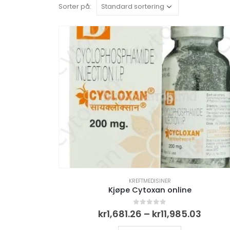
Sorter på:
KREFTMEDISINER
Kjøpe Cytoxan online
Priso
0
out of 5
kr
1,681.26
–
kr
11,985.03
kr1,68