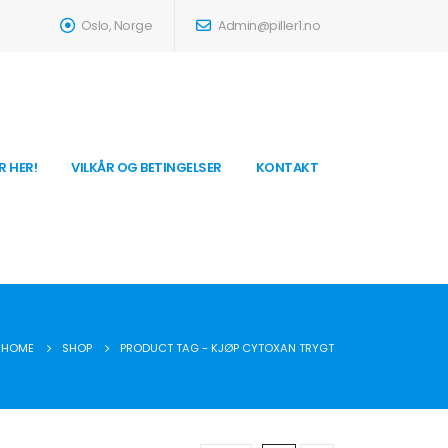
Oslo, Norge
Admin@piller1.no
R HER!
VILKÅR OG BETINGELSER
KONTAKT
HOME
SHOP
PRODUCT TAG -
KJØP CYTOXAN TRYGT