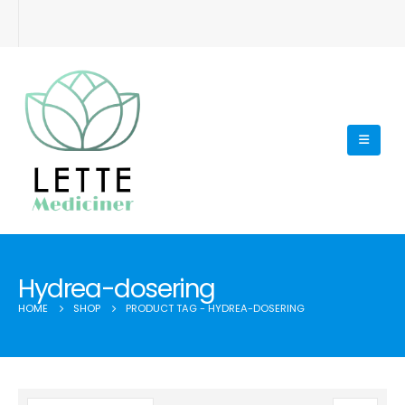
Hydrea-dosering
HOME
SHOP
PRODUCT TAG -
HYDREA-DOSERING