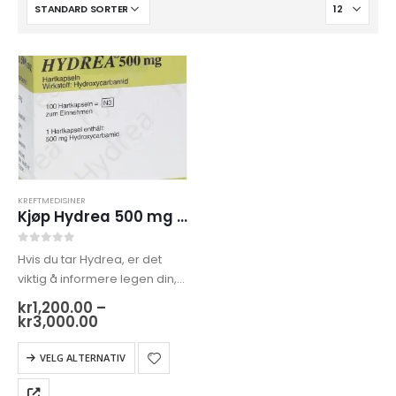
KREFTMEDISINER
Kjøp Hydrea 500 mg på nett
0
out of 5
Hvis du tar Hydrea, er det
viktig å informere legen din,
gi dem all relevant
kr
1,200.00
–
informasjon om din
Prisområde:
kr
3,000.00
kr1,200.00
medisinske historie,
til
Dette
eksisterende tilstander og
VELG ALTERNATIV
kr3,000.00
produktet
andre medisiner du kan ta.
har
Dette vil…