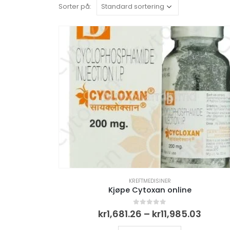
Sorter på:
KREFTMEDISINER
Kjøpe Cytoxan online
Priso
0
out of 5
kr
1,681.26
–
kr
11,985.03
kr1,68