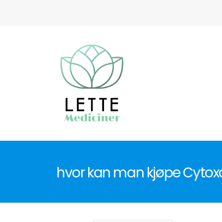
hvor kan man kjøpe Cytox