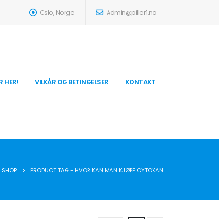
Oslo, Norge
Admin@piller1.no
R HER!
VILKÅR OG BETINGELSER
KONTAKT
SHOP
PRODUCT TAG -
HVOR KAN MAN KJØPE CYTOXAN