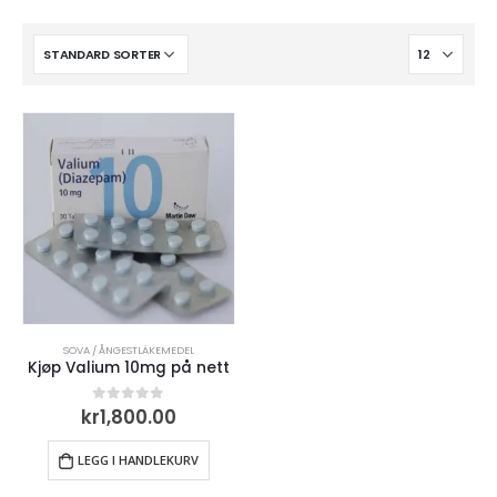
SOVA / ÅNGESTLÄKEMEDEL
Kjøp Valium 10mg på nett
kr
1,800.00
0
out of 5
LEGG I HANDLEKURV