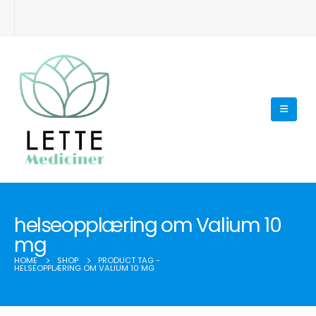
helseopplæring om Valium 10
mg
HOME
SHOP
PRODUCT TAG -
HELSEOPPLÆRING OM VALIUM 10 MG