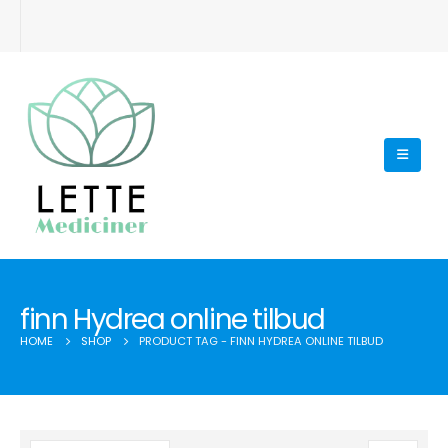
finn Hydrea online tilbud
HOME
SHOP
PRODUCT TAG -
FINN HYDREA ONLINE TILBUD