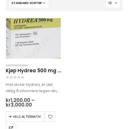
KREFTMEDISINER
Kjøp Hydrea 500 mg på nett
0
out of 5
Hvis du tar Hydrea, er det
viktig å informere legen din,
gi dem all relevant
kr
1,200.00
–
informasjon om din
Prisområde:
kr
3,000.00
kr1,200.00
medisinske historie,
til
Dette
eksisterende tilstander og
VELG ALTERNATIV
kr3,000.00
produktet
andre medisiner du kan ta.
har
Dette vil…