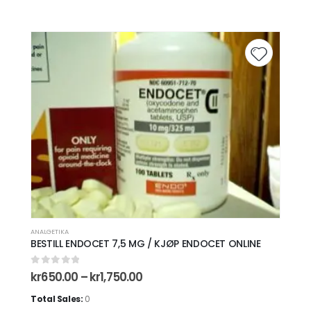
Dette
produktet
har
flere
varianter.
Add to
Alternativene
wishlist
kan
velges
på
produktsiden
ANALGETIKA
BESTILL ENDOCET 7,5 MG / KJØP ENDOCET ONLINE
0
out of 5
Prisområde:
kr
650.00
–
kr
1,750.00
kr650.00
til
Total Sales:
0
kr1,750.00